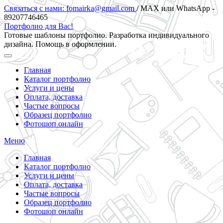
Skip
Связаться с нами: fomairka@gmail.com
/ MAX или WhatsApp -
to
89207746465
content
Портфолио для Вас!
Готовые шаблоны портфолио. Разработка индивидуального
дизайна. Помощь в оформлении.
Главная
Каталог портфолио
Услуги и цены
Оплата, доставка
Частые вопросы
Образец портфолио
Фотошоп онлайн
Меню
Главная
Каталог портфолио
Услуги и цены
Оплата, доставка
Частые вопросы
Образец портфолио
Фотошоп онлайн