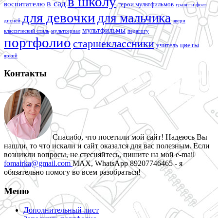
в школу
в сад
воспитателю
герои мультфильмов
гравити фолз
для девочки
для мальчика
дисней
звери
мультфильмы
классический стиль
мультсериал
педагогу
портфолио
старшеклассники
цветы
учитель
яркий
Контакты
Спасибо, что посетили мой сайт! Надеюсь Вы
нашли, то что искали и сайт оказался для вас полезным. Если
возникли вопросы, не стесняйтесь, пишите на мой e-mail
fomairka@gmail.com
MAX, WhatsApp 89207746465 - я
обязательно помогу во всем разобраться!
Меню
Дополнительный лист