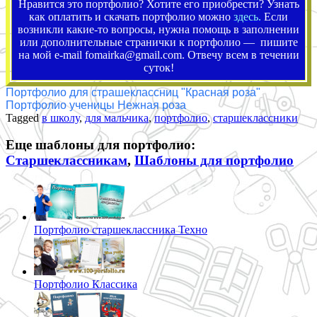
Нравится это портфолио? Хотите его приобрести? Узнать
как оплатить и скачать портфолио можно
здесь.
Если
возникли какие-то вопросы, нужна помощь в заполнении
или дополнительные странички к портфолио — пишите
на мой e-mail fomairka@gmail.com. Отвечу всем в течении
суток!
Портфолио для страшеклассниц "Красная роза"
Портфолио ученицы Нежная роза
Tagged
в школу
,
для мальчика
,
портфолио
,
старшеклассники
Еще шаблоны для портфолио:
Старшеклассникам
,
Шаблоны для портфолио
Портфолио старшеклассника Техно
Портфолио Классика