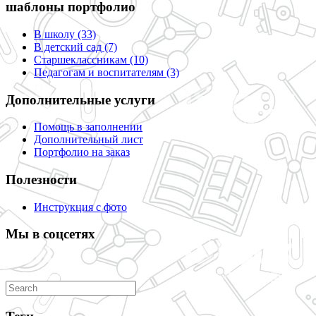
шаблоны портфолио
В школу (33)
В детский сад (7)
Старшеклассникам (10)
Педагогам и воспитателям (3)
Дополнительные услуги
Помощь в заполнении
Дополнительный лист
Портфолио на заказ
Полезности
Инструкция с фото
Мы в соцсетях
Search
for: