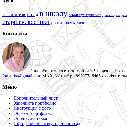
Теги
в школу
в сад
воспитателю
герои мультфильмов
гравити фолз
дис
старшеклассники
цветы
учитель
яркий
Контакты
Спасибо, что посетили мой сайт! Надеюсь Вы наш
fomairka@gmail.com
MAX, WhatsApp 89207746465 - я обязательн
Меню
Дополнительный лист
Заполнить портфолио
Инструкция с фото
Образец портфолио
Оплата, доставка
Портфолио в школу и детский сад