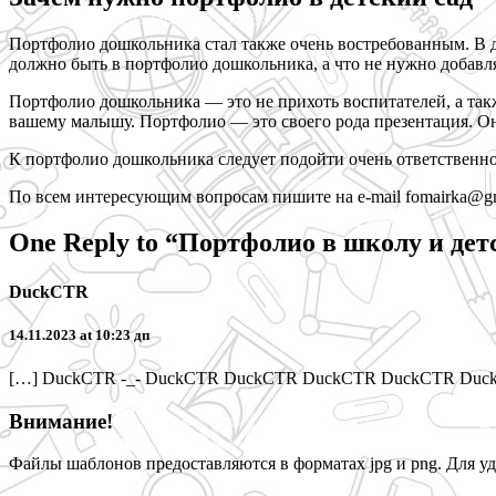
Портфолио дошкольника стал также очень востребованным. В д
должно быть в портфолио дошкольника, а что не нужно добавля
Портфолио дошкольника — это не прихоть воспитателей, а такж
вашему малышу. Портфолио — это своего рода презентация. Она 
К портфолио дошкольника следует подойти очень ответственно,
По всем интересующим вопросам пишите на e-mail fomairka@gm
One Reply to “Портфолио в школу и дет
DuckCTR
14.11.2023 at 10:23 дп
[…] DuckCTR -_- DuckCTR DuckCTR DuckCTR DuckCTR Du
Внимание!
Файлы шаблонов предоставляются в форматах jpg и png. Для уд