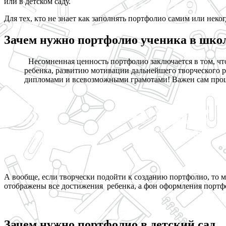
или в детском саду.
Для тех, кто не знает как заполнять портфолио самим или нек
Зачем нужно портфолио ученика в шко
Несомненная ценность портфолио заключается в том, ч
ребенка, развитию мотивации дальнейшего творческого ро
дипломами и всевозможными грамотами! Важен сам процесс
А вообще, если творчески подойти к созданию портфолио, то 
отображены все достижения ребенка, а фон оформления портфо
Зачем нужно портфолио в детский сад