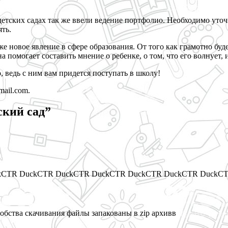
етских садах так же ввели ведение портфолио. Необходимо уточ
ть.
е новое явление в сфере образования. От того как грамотно буд
помогает составить мнение о ребенке, о том, что его волнует, и
 ведь с ним вам придется поступать в школу!
ail.com.
ский сад”
ckCTR DuckCTR DuckCTR DuckCTR DuckCTR DuckCTR DuckCT
обства скачивания файлы запакованы в zip архивв